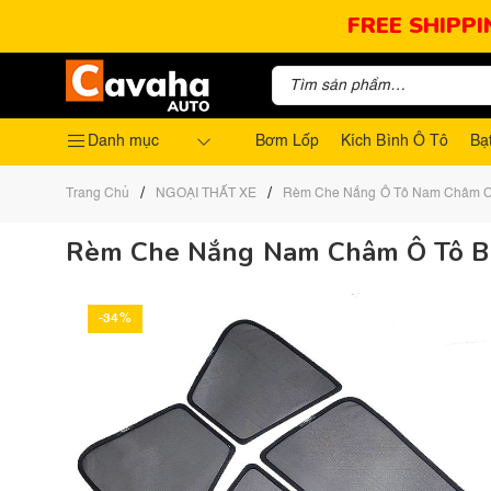
FREE SHIPPI
Danh mục
Bơm Lốp
Kích Bình Ô Tô
Bạ
/
/
Trang Chủ
NGOẠI THẤT XE
Rèm Che Nắng Ô Tô Nam Châm 
Rèm Che Nắng Nam Châm Ô Tô B
-34%