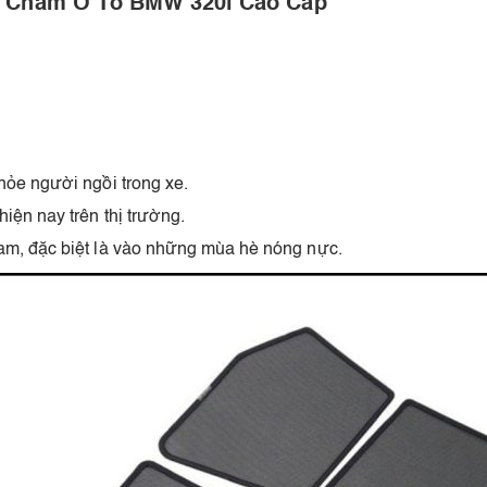
m Châm Ô Tô BMW 320i Cao Cấp
hỏe người ngồi trong xe.
iện nay trên thị trường.
am, đặc biệt là vào những mùa hè nóng nực.