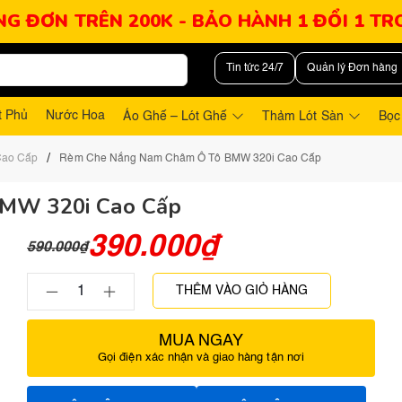
NG ĐƠN TRÊN 200K - BẢO HÀNH 1 ĐỔI 1 T
Tin tức 24/7
Quản lý Đơn hàng
t Phủ
Nước Hoa
Áo Ghế – Lót Ghế
Thảm Lót Sàn
Bọc
/
Cao Cấp
Rèm Che Nắng Nam Châm Ô Tô BMW 320i Cao Cấp
MW 320i Cao Cấp
390.000
₫
590.000
₫
THÊM VÀO GIỎ HÀNG
MUA NGAY
Gọi điện xác nhận và giao hàng tận nơi