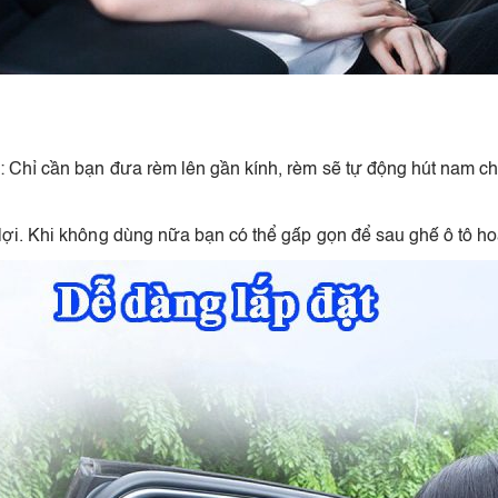
g: Chỉ cần bạn đưa rèm lên gần kính, rèm sẽ tự động hút nam 
ợi. Khi không dùng nữa bạn có thể gấp gọn để sau ghế ô tô hoặc