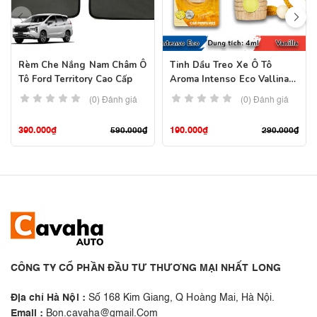
Rèm Che Nắng Nam Châm Ô
Tinh Dầu Treo Xe Ô Tô
Tô Ford Territory Cao Cấp
Aroma Intenso Eco Vallina –
Pháp
(0) Đánh giá
(0) Đánh giá
390.000
₫
190.000
₫
590.000
₫
290.000
₫
CÔNG TY CỔ PHẦN ĐẦU TƯ THƯƠNG MẠI NHẤT LONG
Địa chỉ Hà Nội :
Số 168 Kim Giang, Q Hoàng Mai, Hà Nội.
Email :
Bon.cavaha@gmail.Com