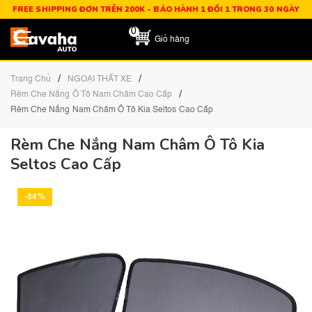
FREE SHIPPING ĐƠN TRÊN 200K - BẢO HÀNH 1 ĐỔI 1 TRONG 30 NGÀY
0
Giỏ hàng
/
/
Trang Chủ
NGOẠI THẤT XE
/
Rèm Che Nắng Ô Tô Nam Châm Cao Cấp
Rèm Che Nắng Nam Châm Ô Tô Kia Seltos Cao Cấp
Rèm Che Nắng Nam Châm Ô Tô Kia
Seltos Cao Cấp
-34%