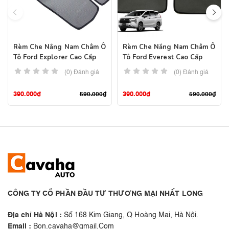
Rèm Che Nắng Nam Châm Ô
Rèm Che Nắng Nam Châm Ô
Tô Ford Explorer Cao Cấp
Tô Ford Everest Cao Cấp
(0) Đánh giá
(0) Đánh giá
390.000
₫
390.000
₫
590.000
₫
590.000
₫
CÔNG TY CỔ PHẦN ĐẦU TƯ THƯƠNG MẠI NHẤT LONG
Địa chỉ Hà Nội :
Số 168 Kim Giang, Q Hoàng Mai, Hà Nội.
Email :
Bon.cavaha@gmail.Com