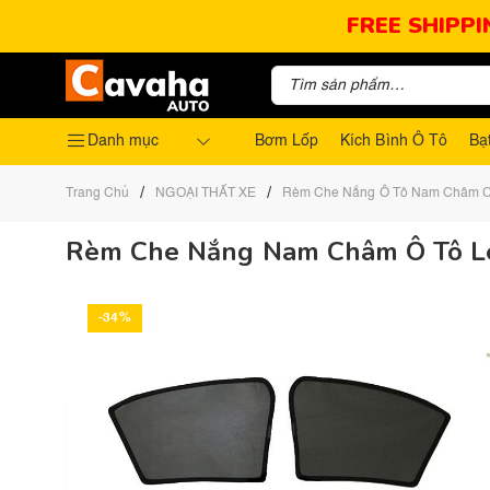
FREE SHIPPI
Danh mục
Bơm Lốp
Kích Bình Ô Tô
Bạ
/
/
Trang Chủ
NGOẠI THẤT XE
Rèm Che Nắng Ô Tô Nam Châm 
Rèm Che Nắng Nam Châm Ô Tô Le
-34%