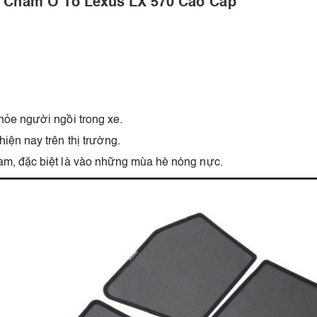
 Châm Ô Tô Lexus LX 570 Cao Cấp
hỏe người ngồi trong xe.
iện nay trên thị trường.
am, đặc biệt là vào những mùa hè nóng nực.