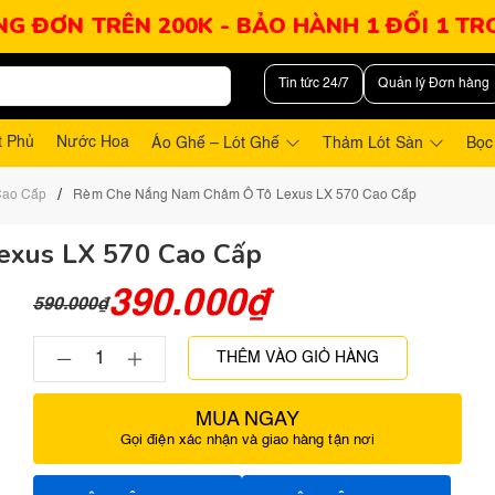
NG ĐƠN TRÊN 200K - BẢO HÀNH 1 ĐỔI 1 T
Tin tức 24/7
Quản lý Đơn hàng
t Phủ
Nước Hoa
Áo Ghế – Lót Ghế
Thảm Lót Sàn
Bọc
/
Cao Cấp
Rèm Che Nắng Nam Châm Ô Tô Lexus LX 570 Cao Cấp
xus LX 570 Cao Cấp
390.000
₫
590.000
₫
THÊM VÀO GIỎ HÀNG
MUA NGAY
Gọi điện xác nhận và giao hàng tận nơi