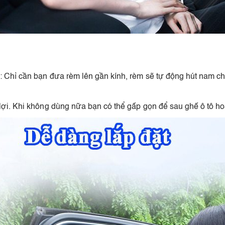
g: Chỉ cần bạn đưa rèm lên gần kính, rèm sẽ tự động hút nam 
ợi. Khi không dùng nữa bạn có thể gấp gọn để sau ghế ô tô hoặc