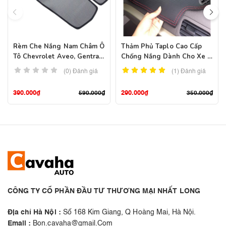
Rèm Che Nắng Nam Châm Ô
Thảm Phủ Taplo Cao Cấp
Tô Chevrolet Aveo, Gentra
Chống Nắng Dành Cho Xe Ô
Cao Cấp
Tô
(0) Đánh giá
(1)
Đánh giá
390.000
₫
290.000
₫
590.000
₫
350.000
₫
CÔNG TY CỔ PHẦN ĐẦU TƯ THƯƠNG MẠI NHẤT LONG
Địa chỉ Hà Nội :
Số 168 Kim Giang, Q Hoàng Mai, Hà Nội.
Email :
Bon.cavaha@gmail.Com