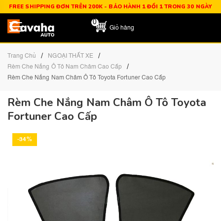
FREE SHIPPING ĐƠN TRÊN 200K - BẢO HÀNH 1 ĐỔI 1 TRONG 30 NGÀY
0
Giỏ hàng
/
/
Trang Chủ
NGOẠI THẤT XE
/
Rèm Che Nắng Ô Tô Nam Châm Cao Cấp
Rèm Che Nắng Nam Châm Ô Tô Toyota Fortuner Cao Cấp
Rèm Che Nắng Nam Châm Ô Tô Toyota
Fortuner Cao Cấp
-34%