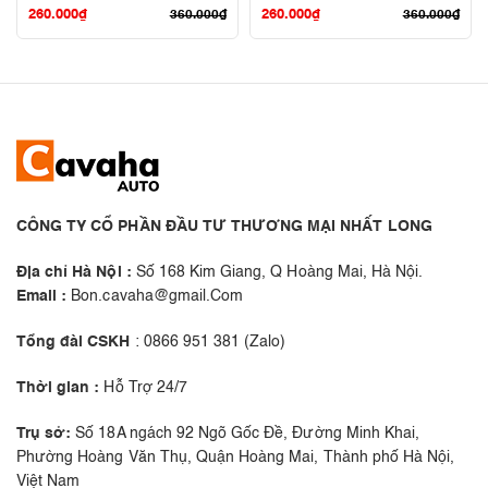
260.000
₫
260.000
₫
360.000
₫
360.000
₫
CÔNG TY CỔ PHẦN ĐẦU TƯ THƯƠNG MẠI NHẤT LONG
Địa chỉ Hà Nội :
Số 168 Kim Giang, Q Hoàng Mai, Hà Nội.
Email :
Bon.cavaha@gmail.Com
Tổng đài CSKH
: 0866 951 381 (Zalo)
Thời gian :
Hỗ Trợ 24/7
Trụ sở:
Số 18A ngách 92 Ngõ Gốc Đề, Đường Minh Khai,
Phường Hoàng Văn Thụ, Quận Hoàng Mai, Thành phố Hà Nội,
Việt Nam