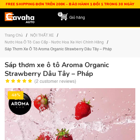
FREE SHIPPING ĐƠN TRÊN 200K - BẢO HÀNH 1 ĐỔI 1 TRONG 30 NGÀY
0
Giỏ hàng
/
/
Trang Chủ
NỘI THẤT XE
/
Nước Hoa Ô Tô Cao Cấp - Nước Hoa Xe Hơi Chính Hãng
Sáp Thơm Xe Ô Tô Aroma Organic Strawberry Dâu Tây – Pháp
Sáp thơm xe ô tô Aroma Organic
Strawberry Dâu Tây – Pháp
(
2
customer reviews)
-53%