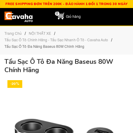
FREE SHIPPING ĐƠN TRÊN 200K - BẢO HÀNH 1 ĐỔI 1 TRONG 30 NGÀY
0
Giỏ hàng
/
/
Trang Chủ
NỘI THẤT XE
/
Tẩu Sạc Ô Tô Chính Hãng - Tẩu Sạc Nhanh Ô Tô - Cavaha Auto
Tẩu Sạc Ô Tô Đa Năng Baseus 80W Chính Hãng
Tẩu Sạc Ô Tô Đa Năng Baseus 80W
Chính Hãng
-20%