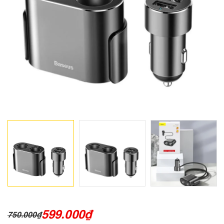
599.000
₫
750.000
₫