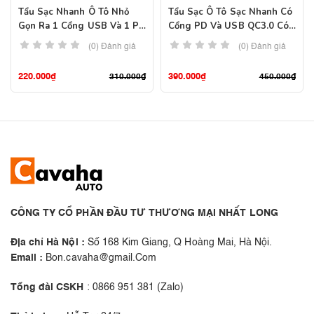
Tẩu Sạc Nhanh Ô Tô Nhỏ
Tẩu Sạc Ô Tô Sạc Nhanh Có
Gọn Ra 1 Cổng USB Và 1 PD
Cổng PD Và USB QC3.0 Có
Chính Hãng Usams
1 Đầu Dây
(0) Đánh giá
(0) Đánh giá
220.000
₫
390.000
₫
310.000
₫
450.000
₫
CÔNG TY CỔ PHẦN ĐẦU TƯ THƯƠNG MẠI NHẤT LONG
Địa chỉ Hà Nội :
Số 168 Kim Giang, Q Hoàng Mai, Hà Nội.
Email :
Bon.cavaha@gmail.Com
Tổng đài CSKH
: 0866 951 381 (Zalo)