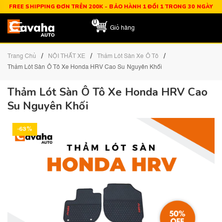
FREE SHIPPING ĐƠN TRÊN 200K - BẢO HÀNH 1 ĐỔI 1 TRONG 30 NGÀY
0
Giỏ hàng
/
/
/
Trang Chủ
NỘI THẤT XE
Thảm Lót Sàn Xe Ô Tô
Thảm Lót Sàn Ô Tô Xe Honda HRV Cao Su Nguyên Khối
Thảm Lót Sàn Ô Tô Xe Honda HRV Cao
Su Nguyên Khối
-63%