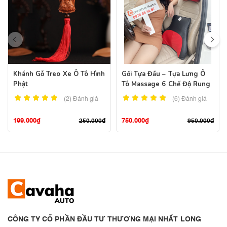
Khánh Gỗ Treo Xe Ô Tô Hình
Gối Tựa Đầu – Tựa Lưng Ô
Phật
Tô Massage 6 Chế Độ Rung
(2)
Đánh giá
(6)
Đánh giá
199.000
₫
750.000
₫
250.000
₫
950.000
₫
CÔNG TY CỔ PHẦN ĐẦU TƯ THƯƠNG MẠI NHẤT LONG