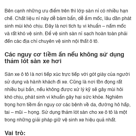
Bên cạnh những ưu điểm trên thì lớp sàn nỉ có nhiều hạn
chế. Chất liệu nỉ này dễ bám bẩn, dễ ẩm mốc, lâu dần phát
sinh mùi khó chịu. Đây là nơi tích tụ vi khuẩn – nấm mốc
và rất khó vệ sinh. Để vệ sinh sàn nỉ sạch hoàn toàn phải
đến các địa chỉ chuyên vệ sinh nội thất ô tô.
Các nguy cơ tiềm ẩn nếu không sử dụng
thảm lót sàn xe hơi
Sàn xe ô tô là nơi tiếp xúc trực tiếp với gót giày của người
sử dụng và hành khách đi xe. Cũng là nơi tồn đọng rất
nhiều bụi bẩn, nếu không được xử lý kỹ sẽ gây mùi hôi
khó chịu, phát sinh vi khuẩn gây hại sức khỏe. Nghiêm
trọng hơn tiềm ẩn nguy cơ các bệnh về da, đường hô hấp,
tai – mũi – họng. Sử dụng thảm lót sàn cho xe ô tô là một
trong những giải pháp giữ vệ sinh xe hiệu quả nhất.
Vai trò: