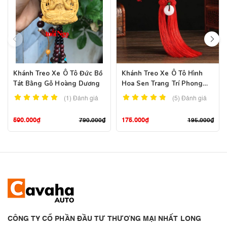
Khánh Treo Xe Ô Tô Đức Bồ
Khánh Treo Xe Ô Tô Hình
Tát Bằng Gỗ Hoàng Dương
Hoa Sen Trang Trí Phong
Thủy
(1)
Đánh giá
(5)
Đánh giá
590.000
₫
175.000
₫
790.000
₫
195.000
₫
CÔNG TY CỔ PHẦN ĐẦU TƯ THƯƠNG MẠI NHẤT LONG