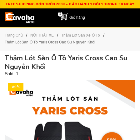
FREE SHIPPING ĐƠN TRÊN 200K - BẢO HÀNH 1 ĐỔI 1 TRONG 30 NGÀY
0
Giỏ hàng
/
/
/
Trang Chủ
NỘI THẤT XE
Thảm Lót Sàn Xe Ô Tô
Thảm Lót Sàn Ô Tô Yaris Cross Cao Su Nguyên Khối
Thảm Lót Sàn Ô Tô Yaris Cross Cao Su
Nguyên Khối
Sold: 1
-39%