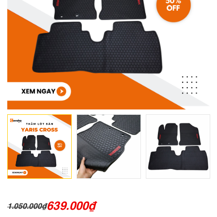
639.000
₫
1.050.000
₫