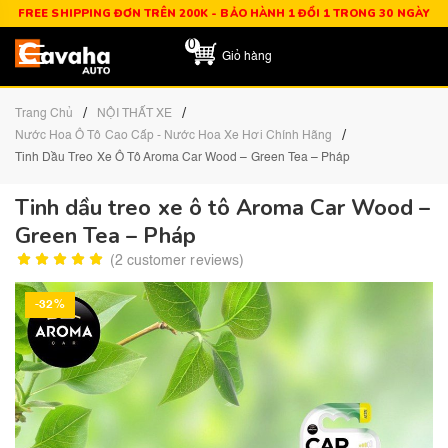
FREE SHIPPING ĐƠN TRÊN 200K - BẢO HÀNH 1 ĐỔI 1 TRONG 30 NGÀY
0
Giỏ hàng
/
/
Trang Chủ
NỘI THẤT XE
/
Nước Hoa Ô Tô Cao Cấp - Nước Hoa Xe Hơi Chính Hãng
Tinh Dầu Treo Xe Ô Tô Aroma Car Wood – Green Tea – Pháp
Tinh dầu treo xe ô tô Aroma Car Wood –
Green Tea – Pháp
(
2
customer reviews)
-32%