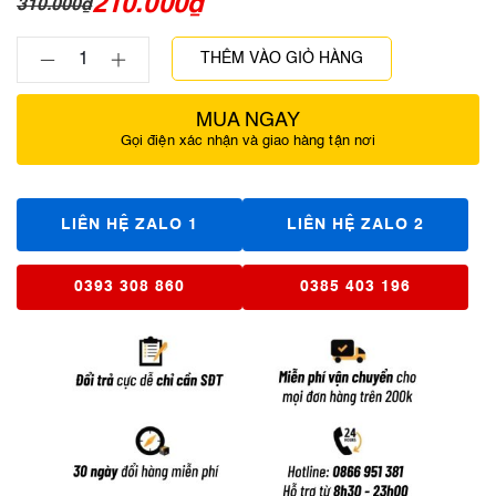
210.000
₫
310.000
₫
THÊM VÀO GIỎ HÀNG
MUA NGAY
Gọi điện xác nhận và giao hàng tận nơi
LIÊN HỆ ZALO 1
LIÊN HỆ ZALO 2
0393 308 860
0385 403 196