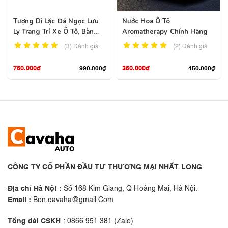
Tượng Di Lặc Đá Ngọc Lưu
Nước Hoa Ô Tô
Ly Trang Trí Xe Ô Tô, Bàn
Aromatherapy Chính Hãng
Làm Việc
(3)
Đánh giá
(2)
Đánh giá
750.000
₫
350.000
₫
990.000
₫
450.000
₫
CÔNG TY CỔ PHẦN ĐẦU TƯ THƯƠNG MẠI NHẤT LONG
Địa chỉ Hà Nội :
Số 168 Kim Giang, Q Hoàng Mai, Hà Nội.
Email :
Bon.cavaha@gmail.Com
Tổng đài CSKH
: 0866 951 381 (Zalo)