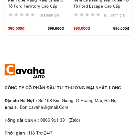
Rèm Che Nắng Nam Châm Ô
Rèm Che Nắng Nam Châm Ô
Tô Ford Territory Cao Cấp
Tô Ford Escape Cao Cấp
(0) Đánh giá
(0) Đánh giá
390.000
₫
390.000
₫
590.000
₫
590.000
₫
CÔNG TY CỔ PHẦN ĐẦU TƯ THƯƠNG MẠI NHẤT LONG
Địa chỉ Hà Nội :
Số 168 Kim Giang, Q Hoàng Mai, Hà Nội.
Email :
Bon.cavaha@gmail.Com
Tổng đài CSKH
: 0866 951 381 (Zalo)
Thời gian :
Hỗ Trợ 24/7