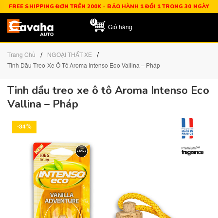
FREE SHIPPING ĐƠN TRÊN 200K - BẢO HÀNH 1 ĐỔI 1 TRONG 30 NGÀY
0
Giỏ hàng
/
/
Trang Chủ
NGOẠI THẤT XE
Tinh Dầu Treo Xe Ô Tô Aroma Intenso Eco Vallina – Pháp
Tinh dầu treo xe ô tô Aroma Intenso Eco
Vallina – Pháp
-34%