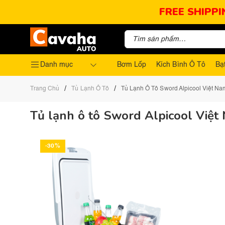
FREE SHIPPI
Danh mục
Bơm Lốp
Kích Bình Ô Tô
Bạ
/
/
Trang Chủ
Tủ Lạnh Ô Tô
Tủ Lạnh Ô Tô Sword Alpicool Việt Na
Tủ lạnh ô tô Sword Alpicool Việt
-30%