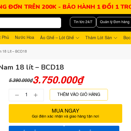
NG ĐƠN TRÊN 200K - BẢO HÀNH 1 ĐỔI 1 T
Tin tức 24/7
Quản lý Đơn hàng
t Phủ
Nước Hoa
Áo Ghế – Lót Ghế
Thảm Lót Sàn
Bọc
m 18 Lít – BCD18
 Nam 18 lít – BCD18
3.750.000
₫
5.390.000
₫
THÊM VÀO GIỎ HÀNG
MUA NGAY
Gọi điện xác nhận và giao hàng tận nơi