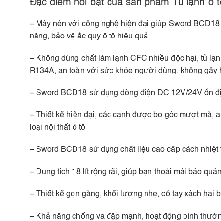
Đặc điểm nổi bật của sản phẩm Tủ lạnh ô t
– Máy nén với công nghệ hiện đại giúp Sword BCD18 
năng, bảo vệ ắc quy ô tô hiệu quả
– Không dùng chất làm lạnh CFC nhiều độc hại, tủ l
R134A, an toàn với sức khỏe người dùng, không gây hạ
– Sword BCD18 sử dụng dòng điện DC 12V/24V ổn định,
– Thiết kế hiện đại, các cạnh được bo góc mượt mà, a
loại nội thất ô tô
– Sword BCD18 sử dụng chất liệu cao cấp cách nhiệt v
– Dung tích 18 lít rộng rãi, giúp bạn thoải mái bảo qu
– Thiết kế gọn gàng, khối lượng nhẹ, có tay xách hai 
– Khả năng chống va đập mạnh, hoạt động bình thườn