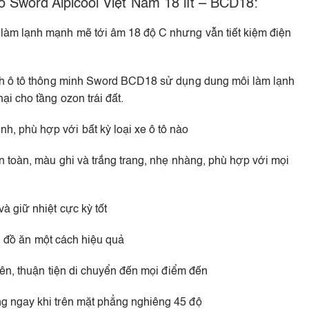
ô Sword Alpicool Việt Nam 18 lít – BCD18:
làm lạnh mạnh mẽ tới âm 18 độ C nhưng vẫn tiết kiệm điện
ạnh ô tô thông minh Sword BCD18 sử dụng dung môi làm lạnh
i cho tầng ozon trái đất.
 phù hợp với bất kỳ loại xe ô tô nào
n toàn, màu ghi và trắng trang, nhẹ nhàng, phù hợp với mọi
à giữ nhiệt cực kỳ tốt
ản đồ ăn một cách hiệu quả
bên, thuận tiện di chuyển đến mọi điểm đến
g ngay khi trên mặt phẳng nghiêng 45 độ