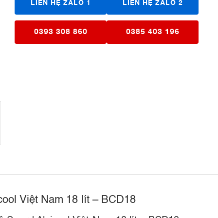
LIÊN HỆ ZALO 1
LIÊN HỆ ZALO 2
0393 308 860
0385 403 196
cool Việt Nam 18 lít – BCD18