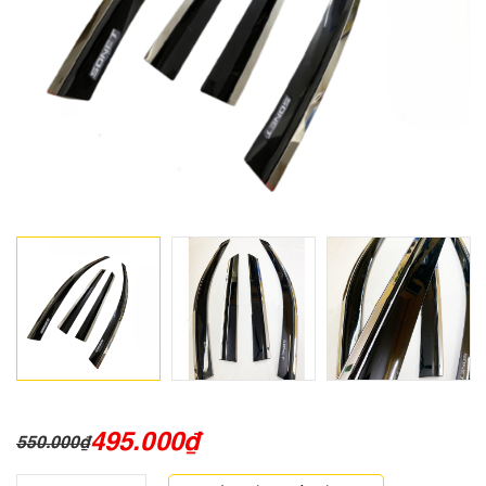
495.000
₫
550.000
₫