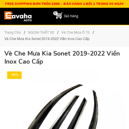
FREE SHIPPING ĐƠN TRÊN 200K - BẢO HÀNH 1 ĐỔI 1 TRONG 30 NGÀY
0
Giỏ hàng
/
/
/
Trang Chủ
NGOẠI THẤT XE
Vè Che Mưa Ô Tô
Vè Che Mưa Kia Sonet 2019-2022 Viền Inox Cao Cấp
Vè Che Mưa Kia Sonet 2019-2022 Viền
Inox Cao Cấp
-10%