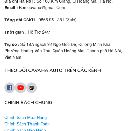
Địa chỉ Hà Nội :
Số 168 Kim Giang, Q Hoàng Mai, Hà Nội.
Email :
Bon.cavaha@gmail.Com
Tổng đài CSKH
: 0866 951 381 (Zalo)
Thời gian :
Hỗ Trợ 24/7
Trụ sở:
Số 18A ngách 92 Ngõ Gốc Đề, Đường Minh Khai,
Phường Hoàng Văn Thụ, Quận Hoàng Mai, Thành phố Hà Nội,
Việt Nam
THEO DÕI CAVAHA AUTO TRÊN CÁC KÊNH
CHÍNH SÁCH CHUNG
Chính Sách Mua Hàng
Chính Sách Thanh Toán
Chính Sách Bảo Hành