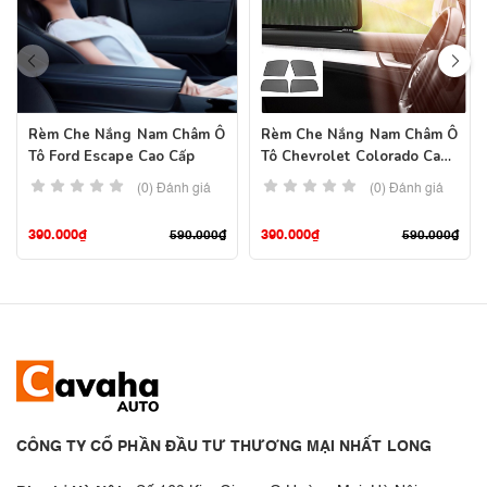
Rèm Che Nắng Nam Châm Ô
Rèm Che Nắng Nam Châm Ô
Tô Ford Escape Cao Cấp
Tô Chevrolet Colorado Cao
Cấp
(0) Đánh giá
(0) Đánh giá
390.000
₫
390.000
₫
590.000
₫
590.000
₫
CÔNG TY CỔ PHẦN ĐẦU TƯ THƯƠNG MẠI NHẤT LONG