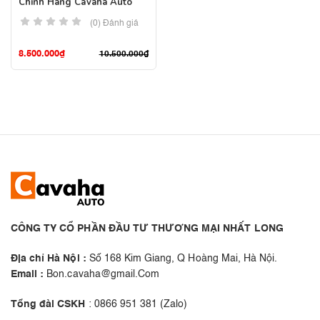
Chính Hãng Cavaha Auto
(0) Đánh giá
8.500.000
₫
10.500.000
₫
CÔNG TY CỔ PHẦN ĐẦU TƯ THƯƠNG MẠI NHẤT LONG
Địa chỉ Hà Nội :
Số 168 Kim Giang, Q Hoàng Mai, Hà Nội.
Email :
Bon.cavaha@gmail.Com
Tổng đài CSKH
: 0866 951 381 (Zalo)