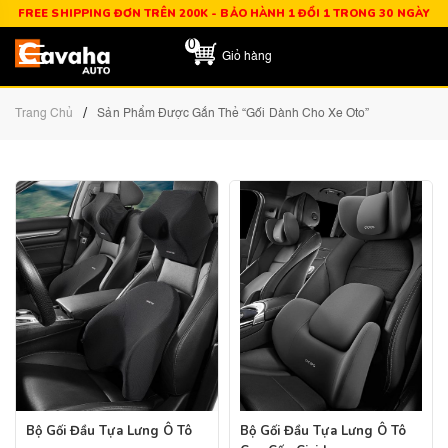
FREE SHIPPING ĐƠN TRÊN 200K - BẢO HÀNH 1 ĐỔI 1 TRONG 30 NGÀY
0
Giỏ hàng
/
Trang Chủ
Sản Phẩm Được Gắn Thẻ “gối Dành Cho Xe Oto”
Bộ Gối Đầu Tựa Lưng Ô Tô
Bộ Gối Đầu Tựa Lưng Ô Tô