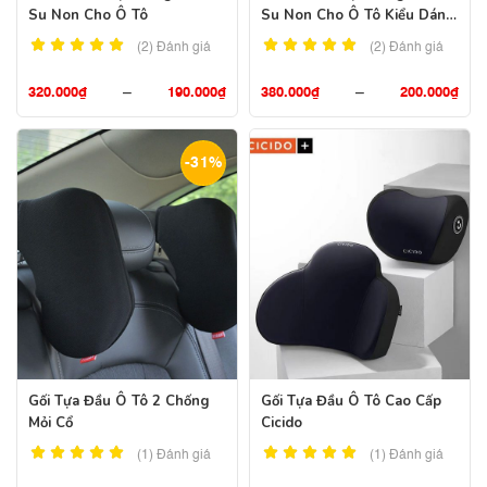
Su Non Cho Ô Tô
Su Non Cho Ô Tô Kiểu Dáng
Mới
(2)
Đánh giá
(2)
Đánh giá
320.000
₫
–
190.000
₫
380.000
₫
–
200.000
₫
-31%
Gối Tựa Đầu Ô Tô 2 Chống
Gối Tựa Đầu Ô Tô Cao Cấp
Mỏi Cổ
Cicido
(1)
Đánh giá
(1)
Đánh giá