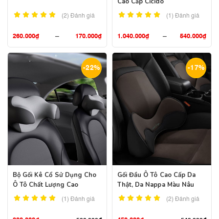
Cao Cấp Cicido
(2)
Đánh giá
(1)
Đánh giá
260.000
₫
–
170.000
₫
1.040.000
₫
–
540.000
₫
-22%
-17%
Bộ Gối Kê Cổ Sử Dụng Cho
Gối Đầu Ô Tô Cao Cấp Da
Ô Tô Chất Lượng Cao
Thật, Da Nappa Màu Nâu
(1)
Đánh giá
(2)
Đánh giá