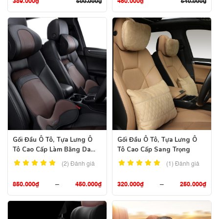
389.000
₫
450.000
₫
500.000
₫
540.000
₫
Gối Đầu Ô Tô, Tựa Lưng Ô
Gối Đầu Ô Tô, Tựa Lưng Ô
Tô Cao Cấp Làm Bằng Da
Tô Cao Cấp Sang Trọng
Nappa
(2)
Đánh giá
(1)
Đánh giá
850.000
₫
–
450.000
₫
320.000
₫
–
250.000
₫