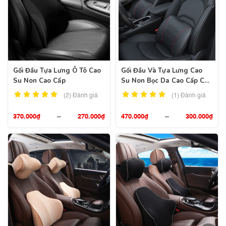
Gối Đầu Tựa Lưng Ô Tô Cao
Gối Đầu Và Tựa Lưng Cao
Su Non Cao Cấp
Su Non Bọc Da Cao Cấp Cho
Ô Tô
(2)
Đánh giá
(1)
Đánh giá
370.000
₫
–
270.000
₫
470.000
₫
–
300.000
₫