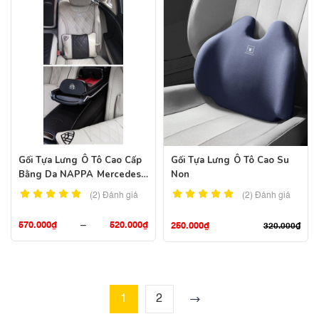
Gối Tựa Lưng Ô Tô Cao Cấp
Gối Tựa Lưng Ô Tô Cao Su
Bằng Da NAPPA Mercedes
Non
Maybach Pullman
(2)
Đánh giá
(2)
Đánh giá
570.000
₫
–
520.000
₫
250.000
₫
320.000
₫
1
2