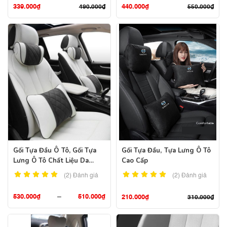
339.000
₫
440.000
₫
490.000
₫
550.000
₫
Gối Tựa Đầu Ô Tô, Gối Tựa
Gối Tựa Đầu, Tựa Lưng Ô Tô
Lưng Ô Tô Chất Liệu Da
Cao Cấp
Nappa Cao Cấp
(2)
Đánh giá
(2)
Đánh giá
530.000
₫
–
510.000
₫
210.000
₫
310.000
₫