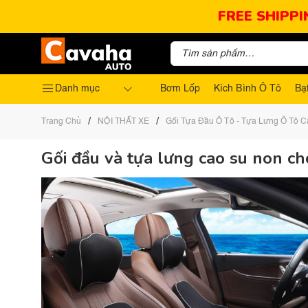
FREE SHIPPI
Danh mục
Bơm Lốp
Kích Bình Ô Tô
Bạ
/
/
Trang Chủ
NỘI THẤT XE
Gối Tựa Đầu Ô Tô - Tựa Lưng Ô Tô 
Gối đầu và tựa lưng cao su non ch