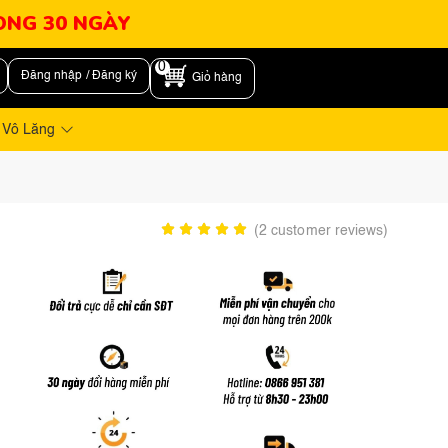
RONG 30 NGÀY
0
Đăng nhập / Đăng ký
Giỏ hàng
 Vô Lăng
(
2
customer reviews)