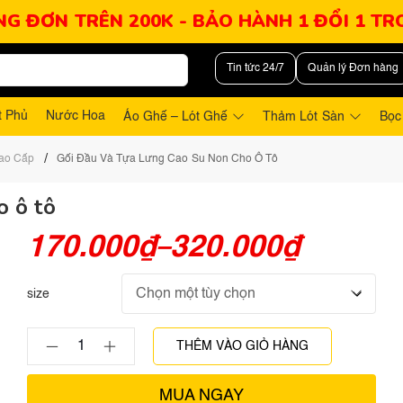
NG ĐƠN TRÊN 200K - BẢO HÀNH 1 ĐỔI 1 T
Tin tức 24/7
Quản lý Đơn hàng
t Phủ
Nước Hoa
Áo Ghế – Lót Ghế
Thảm Lót Sàn
Bọc
/
Cao Cấp
Gối Đầu Và Tựa Lưng Cao Su Non Cho Ô Tô
o ô tô
170.000
₫
320.000
₫
–
size
THÊM VÀO GIỎ HÀNG
MUA NGAY