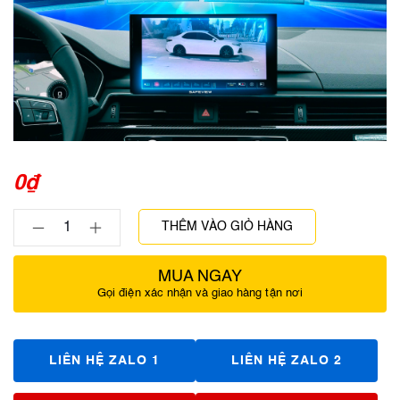
0
₫
THÊM VÀO GIỎ HÀNG
MUA NGAY
Gọi điện xác nhận và giao hàng tận nơi
LIÊN HỆ ZALO 1
LIÊN HỆ ZALO 2