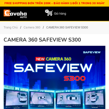
FREE SHIPPING ĐƠN TRÊN 200K - BẢO HÀNH 1 ĐỔI 1 TRONG 30 NGÀY
0
Giỏ hàng
/
/
Trang Chủ
Camera 360
CAMERA 360 SAFEVIEW S300
CAMERA 360 SAFEVIEW S300