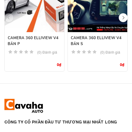
CAMERA 360 ELLIVIEW V4
CAMERA 360 ELLIVIEW V4
BẢN P
BẢN S
(0) Đánh giá
(0) Đánh giá
0
₫
0
₫
CÔNG TY CỔ PHẦN ĐẦU TƯ THƯƠNG MẠI NHẤT LONG