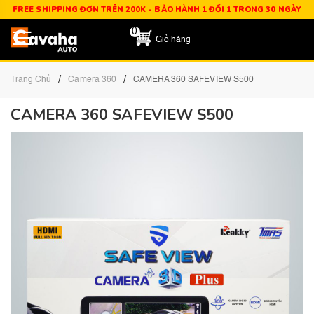
FREE SHIPPING ĐƠN TRÊN 200K - BẢO HÀNH 1 ĐỔI 1 TRONG 30 NGÀY
0
Giỏ hàng
/
/
Trang Chủ
Camera 360
CAMERA 360 SAFEVIEW S500
CAMERA 360 SAFEVIEW S500