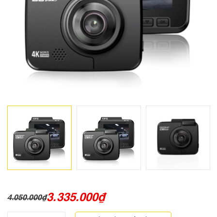
3.335.000
₫
4.050.000
₫