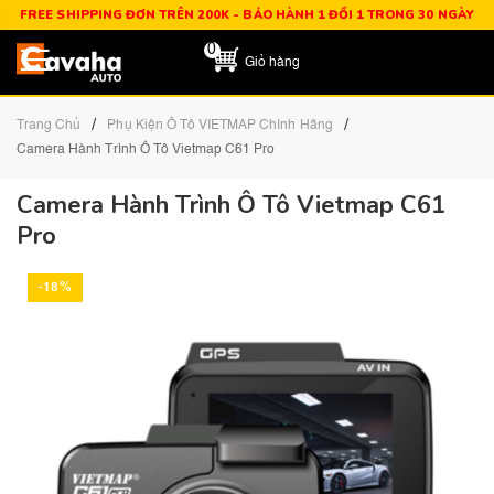
FREE SHIPPING ĐƠN TRÊN 200K - BẢO HÀNH 1 ĐỔI 1 TRONG 30 NGÀY
0
Giỏ hàng
/
/
Trang Chủ
Phụ Kiện Ô Tô VIETMAP Chính Hãng
Camera Hành Trình Ô Tô Vietmap C61 Pro
Camera Hành Trình Ô Tô Vietmap C61
Pro
-18%