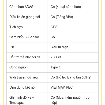
Cảnh báo ADAS
Có (4 loại cảnh báo)​
Điều khiển giọng nói
Có (Tiếng Việt)
Tích hợp
GPS
Cảm biến G-Sensor​
Có
Pin
Siêu tụ điện
Hỗ trợ thẻ nhớ tối đa
256GB
Cổng nguồn
Type C​
Wi-fi truyền dữ liệu​
Có (Hỗ trợ Băng tần 5GHz)​
Ứng dụng kết nối
VIETMAP REC​
Ghi hình đỗ xe –
Có (Mua thêm nguồn trực
Timelapse​
tiếp)​