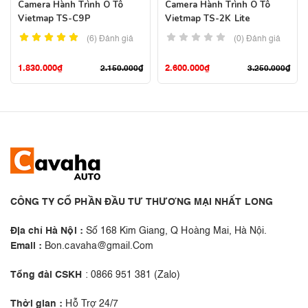
Camera Hành Trình Ô Tô
Camera Hành Trình Ô Tô
Vietmap TS-C9P
Vietmap TS-2K Lite
(6)
Đánh giá
(0) Đánh giá
1.830.000
₫
2.600.000
₫
2.150.000
₫
3.250.000
₫
CÔNG TY CỔ PHẦN ĐẦU TƯ THƯƠNG MẠI NHẤT LONG
Địa chỉ Hà Nội :
Số 168 Kim Giang, Q Hoàng Mai, Hà Nội.
Email :
Bon.cavaha@gmail.Com
Tổng đài CSKH
: 0866 951 381 (Zalo)
Thời gian :
Hỗ Trợ 24/7