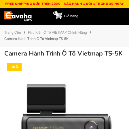
FREE SHIPPING ĐƠN TRÊN 200K - BẢO HÀNH 1 ĐỔI 1 TRONG 30 NGÀY
0
Giỏ hàng
/
/
Trang Chủ
Phụ Kiện Ô Tô VIETMAP Chính Hãng
Camera Hành Trình Ô Tô Vietmap TS-5K
Camera Hành Trình Ô Tô Vietmap TS-5K
-19%