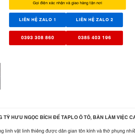
Gọi điện xác nhận và giao hàng tận nơi
LIÊN HỆ ZALO 1
LIÊN HỆ ZALO 2
0393 308 860
0385 403 196
 TỲ HƯU NGỌC BÍCH ĐỂ TAPLO Ô TÔ, BÀN LÀM VIỆC C
 linh vật linh thiêng được dân gian tôn kính và thờ phụng nhi