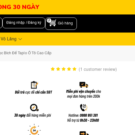
RONG 30 NGÀY
0
Đăng nhập / Đăng ký
Giỏ hàng
 Vô Lăng
c Bích Để Taplo Ô Tô Cao Cấp
(
1
customer review)