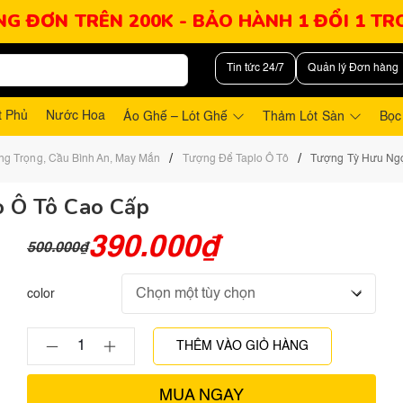
NG ĐƠN TRÊN 200K - BẢO HÀNH 1 ĐỔI 1 T
Tin tức 24/7
Quản lý Đơn hàng
t Phủ
Nước Hoa
Áo Ghế – Lót Ghế
Thảm Lót Sàn
Bọc
/
/
ng Trọng, Cầu Bình An, May Mắn
Tượng Để Taplo Ô Tô
Tượng Tỳ Hưu Ngọ
o Ô Tô Cao Cấp
390.000
₫
500.000
₫
color
THÊM VÀO GIỎ HÀNG
MUA NGAY