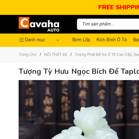
FREE SHIPPI
Danh mục
Bơm Lốp
Kích Bình Ô Tô
Bạ
/
/
Trang Chủ
NỘI THẤT XE
Tượng Phật Để Xe Ô Tô Cao Cấp, Sa
Tượng Tỳ Hưu Ngọc Bích Để Tapl