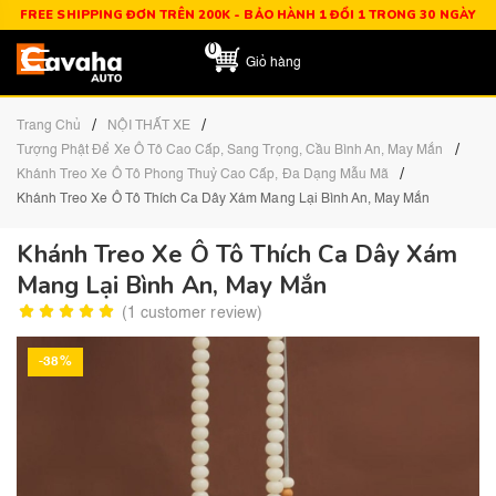
FREE SHIPPING ĐƠN TRÊN 200K - BẢO HÀNH 1 ĐỔI 1 TRONG 30 NGÀY
0
Giỏ hàng
/
/
Trang Chủ
NỘI THẤT XE
/
Tượng Phật Để Xe Ô Tô Cao Cấp, Sang Trọng, Cầu Bình An, May Mắn
/
Khánh Treo Xe Ô Tô Phong Thuỷ Cao Cấp, Đa Dạng Mẫu Mã
Khánh Treo Xe Ô Tô Thích Ca Dây Xám Mang Lại Bình An, May Mắn
Khánh Treo Xe Ô Tô Thích Ca Dây Xám
Mang Lại Bình An, May Mắn
(
1
customer review)
-38%