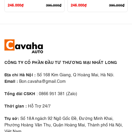
245.000
₫
245.000
₫
395.000
₫
395.000
₫
CÔNG TY CỔ PHẦN ĐẦU TƯ THƯƠNG MẠI NHẤT LONG
Địa chỉ Hà Nội :
Số 168 Kim Giang, Q Hoàng Mai, Hà Nội.
Email :
Bon.cavaha@gmail.Com
Tổng đài CSKH
: 0866 951 381 (Zalo)
Thời gian :
Hỗ Trợ 24/7
Trụ sở:
Số 18A ngách 92 Ngõ Gốc Đề, Đường Minh Khai,
Phường Hoàng Văn Thụ, Quận Hoàng Mai, Thành phố Hà Nội,
Việt Nam