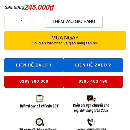
245.000
₫
395.000
₫
THÊM VÀO GIỎ HÀNG
MUA NGAY
Gọi điện xác nhận và giao hàng tận nơi
LIÊN HỆ ZALO 1
LIÊN HỆ ZALO 2
0393 308 860
0385 403 196