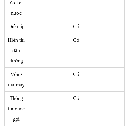
độ két
nước
Điện áp
Có
Hiển thị
Có
dẫn
đường
Vòng
Có
tua máy
Thông
Có
tin cuộc
gọi