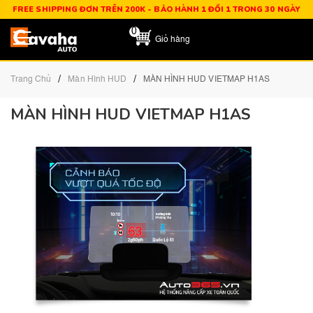
FREE SHIPPING ĐƠN TRÊN 200K - BẢO HÀNH 1 ĐỔI 1 TRONG 30 NGÀY
0
Giỏ hàng
/
/
Trang Chủ
Màn Hình HUD
MÀN HÌNH HUD VIETMAP H1AS
MÀN HÌNH HUD VIETMAP H1AS