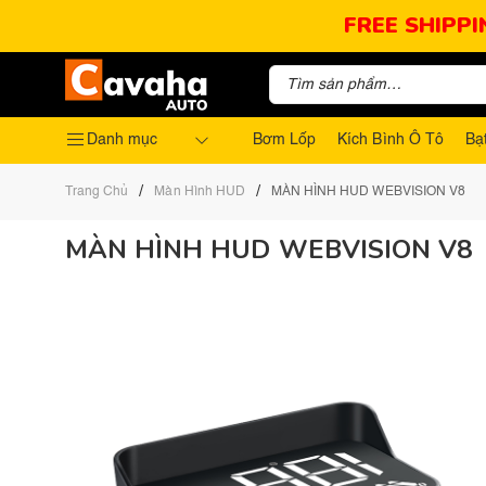
FREE SHIPPI
Danh mục
Bơm Lốp
Kích Bình Ô Tô
Bạ
/
/
Trang Chủ
Màn Hình HUD
MÀN HÌNH HUD WEBVISION V8
MÀN HÌNH HUD WEBVISION V8