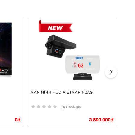
MÀN HÌNH HUD VIETMAP H2AS
Màn H
Nâng 
(0) Đánh giá
0
₫
3.890.000
₫
490.