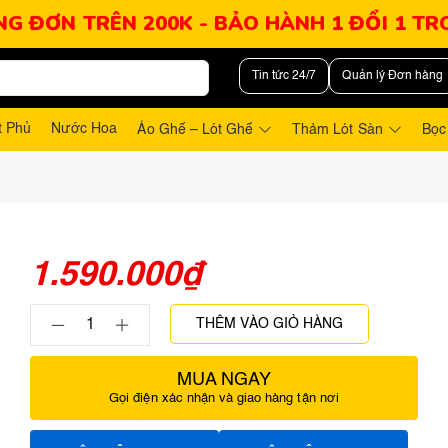
NG ĐƠN TRÊN 200K - BẢO HÀNH 1 ĐỔI 1 T
Tin tức 24/7
Quản lý Đơn hàng
t Phủ
Nước Hoa
Áo Ghế – Lót Ghế
Thảm Lót Sàn
Bọc
1.590.000
₫
THÊM VÀO GIỎ HÀNG
MUA NGAY
Gọi điện xác nhận và giao hàng tận nơi