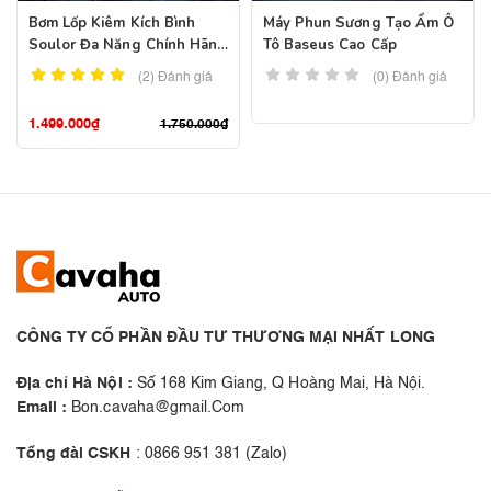
Bơm Lốp Kiêm Kích Bình
Máy Phun Sương Tạo Ẩm Ô
Soulor Đa Năng Chính Hãng
Tô Baseus Cao Cấp
– Pin 89800mah
(2)
Đánh giá
(0) Đánh giá
1.499.000
₫
1.750.000
₫
CÔNG TY CỔ PHẦN ĐẦU TƯ THƯƠNG MẠI NHẤT LONG
Địa chỉ Hà Nội :
Số 168 Kim Giang, Q Hoàng Mai, Hà Nội.
Email :
Bon.cavaha@gmail.Com
Tổng đài CSKH
: 0866 951 381 (Zalo)