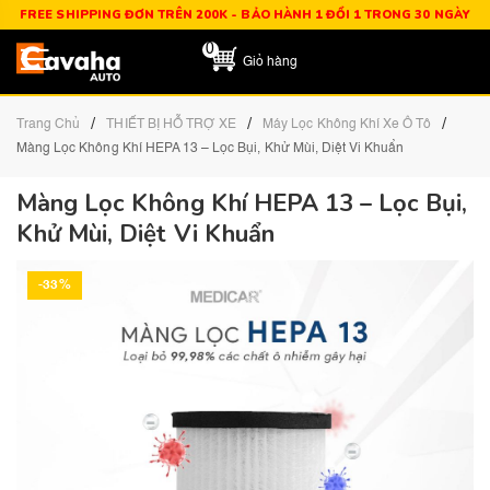
FREE SHIPPING ĐƠN TRÊN 200K - BẢO HÀNH 1 ĐỔI 1 TRONG 30 NGÀY
0
Giỏ hàng
/
/
/
Trang Chủ
THIẾT BỊ HỖ TRỢ XE
Máy Lọc Không Khí Xe Ô Tô
Màng Lọc Không Khí HEPA 13 – Lọc Bụi, Khử Mùi, Diệt Vi Khuẩn
Màng Lọc Không Khí HEPA 13 – Lọc Bụi,
Khử Mùi, Diệt Vi Khuẩn
-33%