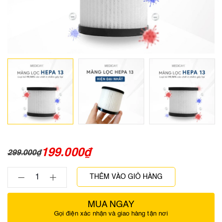
199.000
₫
299.000
₫
THÊM VÀO GIỎ HÀNG
MUA NGAY
Gọi điện xác nhận và giao hàng tận nơi