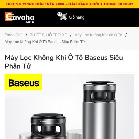
FREE SHIPPING ĐƠN TRÊN 200K - BẢO HÀNH 1 ĐỔI 1 TRONG 30 NGÀY
0
Giỏ hàng
/
/
/
Trang Chủ
THIẾT BỊ HỖ TRỢ XE
Máy Lọc Không Khí Xe Ô Tô
Máy Lọc Không Khí Ô Tô Baseus Siêu Phân Tử
Máy Lọc Không Khí Ô Tô Baseus Siêu
Phân Tử