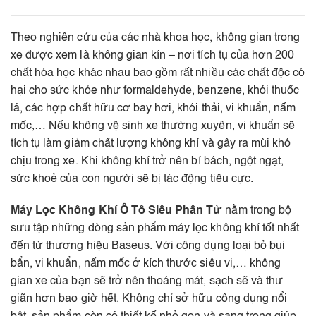
Theo nghiên cứu của các nhà khoa học, không gian trong
xe được xem là không gian kín – nơi tích tụ của hơn 200
chất hóa học khác nhau bao gồm rất nhiều các chất độc có
hại cho sức khỏe như formaldehyde, benzene, khói thuốc
lá, các hợp chất hữu cơ bay hơi, khói thải, vi khuẩn, nấm
mốc,… Nếu không vệ sinh xe thường xuyên, vi khuẩn sẽ
tích tụ làm giảm chất lượng không khí và gây ra mùi khó
chịu trong xe. Khi không khí trở nên bí bách, ngột ngạt,
sức khoẻ của con người sẽ bị tác động tiêu cực.
Máy Lọc Không Khí Ô Tô Siêu Phân Tử
nằm trong bộ
sưu tập những dòng sản phẩm máy lọc không khí tốt nhất
đến từ thương hiệu Baseus. Với công dụng loại bỏ bụi
bẩn, vi khuẩn, nấm mốc ở kích thước siêu vi,… không
gian xe của bạn sẽ trở nên thoáng mát, sạch sẽ và thư
giãn hơn bao giờ hết. Không chỉ sở hữu công dụng nổi