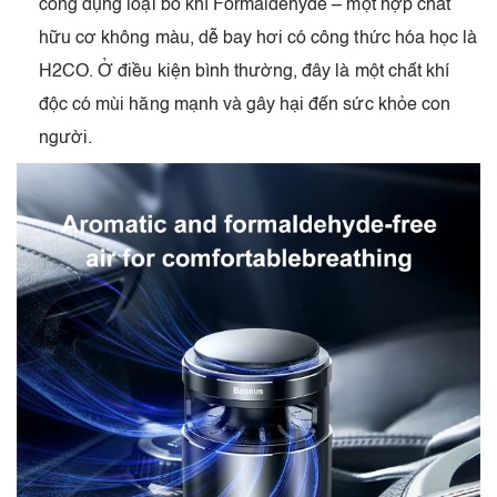
công dụng loại bỏ khí Formaldehyde – một hợp chất
hữu cơ không màu, dễ bay hơi có công thức hóa học là
H2CO. Ở điều kiện bình thường, đây là một chất khí
độc có mùi hăng mạnh và gây hại đến sức khỏe con
người.