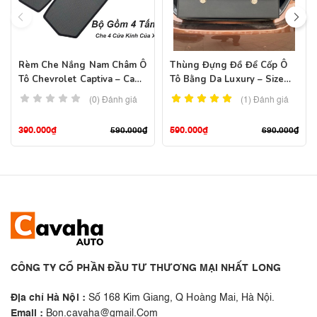
Rèm Che Nắng Nam Châm Ô
Thùng Đựng Đồ Để Cốp Ô
Tô Chevrolet Captiva – Cap
Tô Bằng Da Luxury – Size
Revv Cao Cấp
Lớn
(0) Đánh giá
(1)
Đánh giá
390.000
₫
590.000
₫
590.000
₫
690.000
₫
CÔNG TY CỔ PHẦN ĐẦU TƯ THƯƠNG MẠI NHẤT LONG
Địa chỉ Hà Nội :
Số 168 Kim Giang, Q Hoàng Mai, Hà Nội.
Email :
Bon.cavaha@gmail.Com