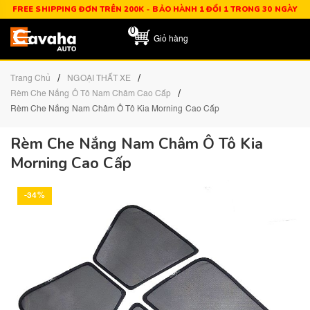
FREE SHIPPING ĐƠN TRÊN 200K - BẢO HÀNH 1 ĐỔI 1 TRONG 30 NGÀY
0
Giỏ hàng
/
/
Trang Chủ
NGOẠI THẤT XE
/
Rèm Che Nắng Ô Tô Nam Châm Cao Cấp
Rèm Che Nắng Nam Châm Ô Tô Kia Morning Cao Cấp
Rèm Che Nắng Nam Châm Ô Tô Kia
Morning Cao Cấp
-34%