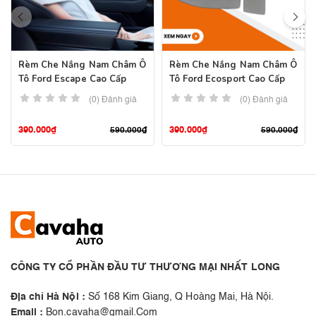
Rèm Che Nắng Nam Châm Ô
Rèm Che Nắng Nam Châm Ô
Tô Ford Escape Cao Cấp
Tô Ford Ecosport Cao Cấp
(0) Đánh giá
(0) Đánh giá
390.000
₫
390.000
₫
590.000
₫
590.000
₫
CÔNG TY CỔ PHẦN ĐẦU TƯ THƯƠNG MẠI NHẤT LONG
Địa chỉ Hà Nội :
Số 168 Kim Giang, Q Hoàng Mai, Hà Nội.
Email :
Bon.cavaha@gmail.Com