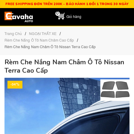
FREE SHIPPING ĐƠN TRÊN 200K - BẢO HÀNH 1 ĐỔI 1 TRONG 30 NGÀY
0
Giỏ hàng
/
/
Trang Chủ
NGOẠI THẤT XE
/
Rèm Che Nắng Ô Tô Nam Châm Cao Cấp
Rèm Che Nắng Nam Châm Ô Tô Nissan Terra Cao Cấp
Rèm Che Nắng Nam Châm Ô Tô Nissan
Terra Cao Cấp
-34%