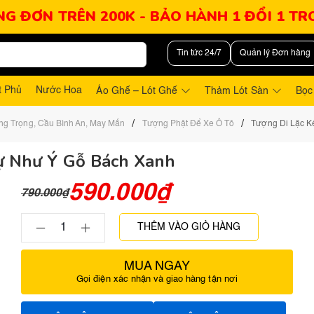
NG ĐƠN TRÊN 200K - BẢO HÀNH 1 ĐỔI 1 T
Tin tức 24/7
Quản lý Đơn hàng
t Phủ
Nước Hoa
Áo Ghế – Lót Ghế
Thảm Lót Sàn
Bọc
/
/
ng Trọng, Cầu Bình An, May Mắn
Tượng Phật Để Xe Ô Tô
Tượng Di Lặc K
ự Như Ý Gỗ Bách Xanh
590.000
₫
790.000
₫
THÊM VÀO GIỎ HÀNG
MUA NGAY
Gọi điện xác nhận và giao hàng tận nơi