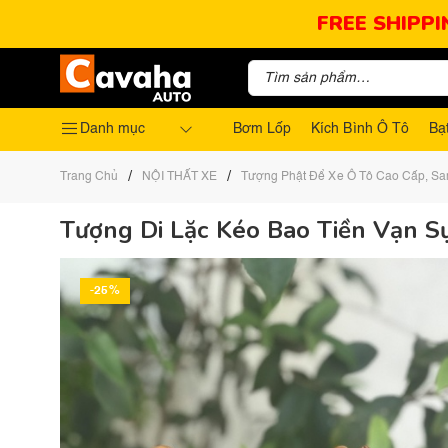
FREE SHIPPI
Danh mục
Bơm Lốp
Kích Bình Ô Tô
Bạ
/
/
Trang Chủ
NỘI THẤT XE
Tượng Phật Để Xe Ô Tô Cao Cấp, Sa
Tượng Di Lặc Kéo Bao Tiền Vạn S
-25%