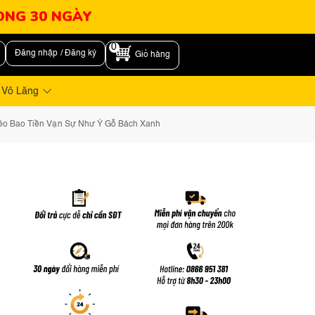
RONG 30 NGÀY
0
Đăng nhập / Đăng ký
Giỏ hàng
 Vô Lăng
éo Bao Tiền Vạn Sự Như Ý Gỗ Bách Xanh