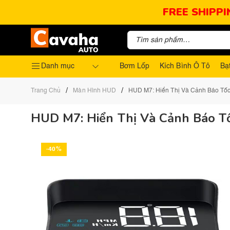
FREE SHIPPI
Danh mục
Bơm Lốp
Kích Bình Ô Tô
Bạ
/
/
Trang Chủ
Màn Hình HUD
HUD M7: Hiển Thị Và Cảnh Báo Tố
HUD M7: Hiển Thị Và Cảnh Báo T
-40%