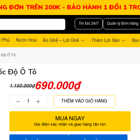
NG ĐƠN TRÊN 200K - BẢO HÀNH 1 ĐỔI 1 T
Tin tức 24/7
Quản lý Đơn hàng
t Phủ
Nước Hoa
Áo Ghế – Lót Ghế
Thảm Lót Sàn
Bọc
c Độ Ô Tô
ốc Độ Ô Tô
690.000
₫
1.150.000
₫
THÊM VÀO GIỎ HÀNG
MUA NGAY
Gọi điện xác nhận và giao hàng tận nơi